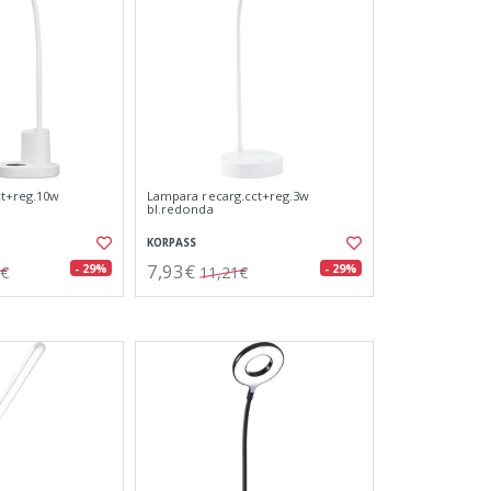
ct+reg.10w
Lampara recarg.cct+reg.3w
bl.redonda
KORPASS
7,93€
- 29%
- 29%
5€
11,21€