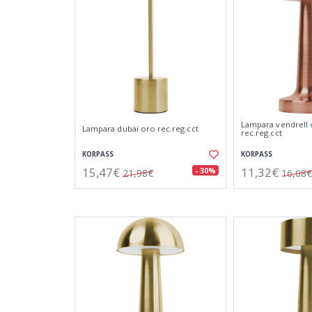
Lampara vendrell
Lampara dubai oro rec.reg.cct
rec.reg.cct
KORPASS
KORPASS
15,47€
11,32€
- 30%
21,98€
16,08€