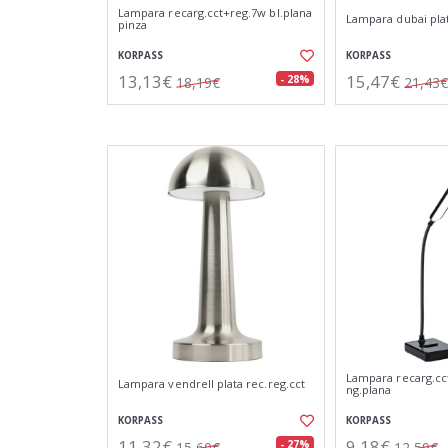
Lampara recarg.cct+reg.7w bl.plana
Lampara dubai plat
pinza
KORPASS
KORPASS
13,13€
15,47€
- 28%
18,19€
21,43€
Lampara recarg.cc
Lampara vendrell plata rec.reg.cct
ng.plana
KORPASS
KORPASS
11,32€
9,18€
- 27%
15,60€
12,59€