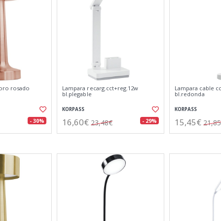
 oro rosado
Lampara recarg.cct+reg.12w
Lampara cable c
bl.plegable
bl.redonda
KORPASS
KORPASS
16,60€
15,45€
- 30%
- 29%
23,48€
21,8