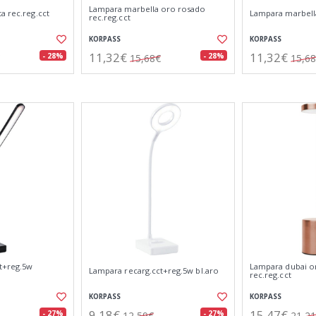
Lampara marbella oro rosado
a rec.reg.cct
Lampara marbella
rec.reg.cct
KORPASS
KORPASS
11,32€
11,32€
- 28%
- 28%
15,68€
15,6
t+reg.5w
Lampara dubai o
Lampara recarg.cct+reg.5w bl.aro
rec.reg.cct
KORPASS
KORPASS
9,18€
15,47€
- 27%
- 27%
12,59€
21,2