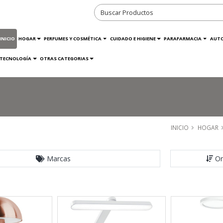
INICIO
HOGAR
PERFUMES Y COSMÉTICA
CUIDADO E HIGIENE
PARAFARMACIA
AUT
TECNOLOGÍA
OTRAS CATEGORIAS
INICIO
HOGAR
Marcas
Or