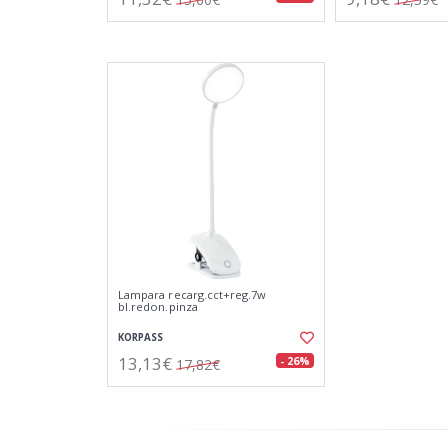
Lampara recarg.cct+reg.7w
bl.redon.pinza
KORPASS
13,13€
- 26%
17,82€