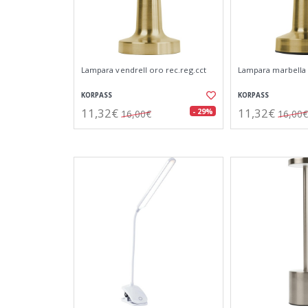
Lampara vendrell oro rec.reg.cct
Lampara marbella 
KORPASS
KORPASS
11,32€
11,32€
- 29%
16,00€
16,00€