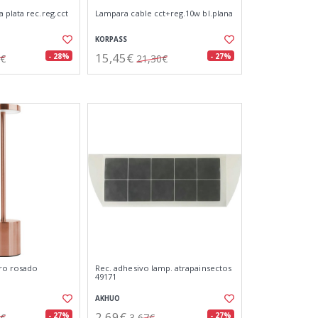
 plata rec.reg.cct
Lampara cable cct+reg.10w bl.plana
KORPASS
15,45€
- 28%
- 27%
8€
21,30€
ro rosado
Rec. adhesivo lamp. atrapainsectos
49171
AKHUO
2,69€
- 27%
- 27%
1€
3,67€