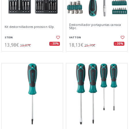
Destornillador portapuntas carraca
Kit destornilladores precision 63p.
58pc.
STEIN
VATTON
13,98€
18,13€
- 30%
- 30%
19,87€
25,76€