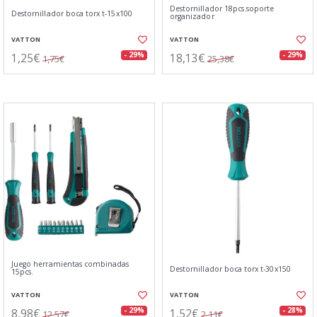
Destornillador 18pcs.soporte
Destornillador boca torx t-15x100
organizador
VATTON
VATTON
1,25€
18,13€
- 29%
- 29%
1,75€
25,38€
Juego herramientas combinadas
Destornillador boca torx t-30x150
15pcs.
VATTON
VATTON
8,98€
1,52€
- 29%
- 28%
12,57€
2,11€