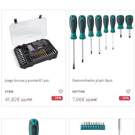
Juego brocas y puntas 81 pcs.
Destornillador pl-ph. 8pcs.
STEIN
VATTON
41,82€
7,66€
- 30%
- 30%
59,75€
10,94€