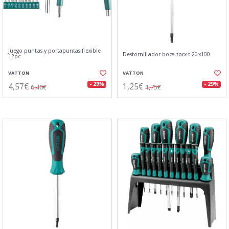
Juego puntas y portapuntas flexible
Destornillador boca torx t-20x100
12pc
VATTON
VATTON
4,57€
1,25€
- 29%
- 29%
6,40€
1,75€