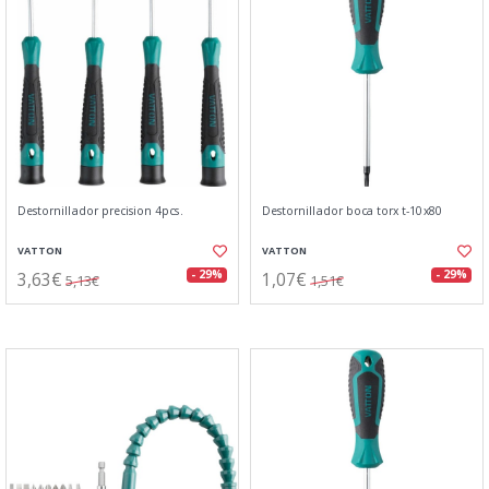
Destornillador precision 4pcs.
Destornillador boca torx t-10x80
VATTON
VATTON
3,63€
1,07€
- 29%
- 29%
5,13€
1,51€