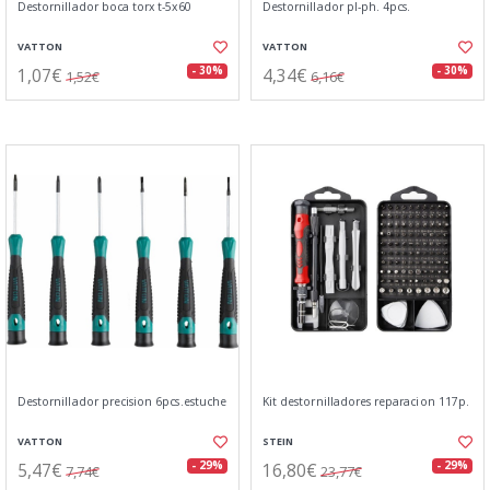
Destornillador boca torx t-5x60
Destornillador pl-ph. 4pcs.
VATTON
VATTON
1,07€
4,34€
- 30%
- 30%
1,52€
6,16€
Destornillador precision 6pcs.estuche
Kit destornilladores reparacion 117p.
VATTON
STEIN
5,47€
16,80€
- 29%
- 29%
7,74€
23,77€