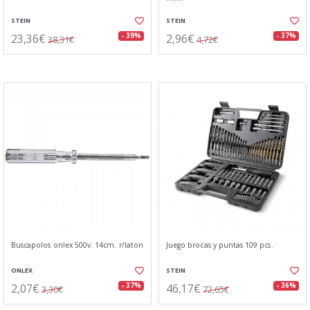
STEIN
STEIN
23,36€
2,96€
- 39%
- 37%
38,31€
4,72€
Buscapolos onlex 500v. 14cm. r/laton
Juego brocas y puntas 109 pcs.
ONLEX
STEIN
2,07€
46,17€
- 37%
- 36%
3,30€
72,65€