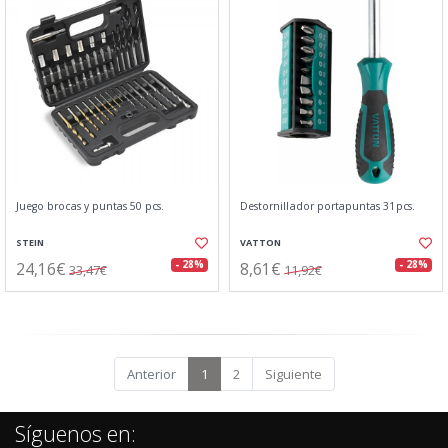
Juego brocas y puntas 50 pcs.
Destornillador portapuntas 31pcs.
STEIN
VATTON
24,16€
8,61€
- 28%
- 28%
33,47€
11,92€
Anterior
1
2
Siguiente
Síguenos en: