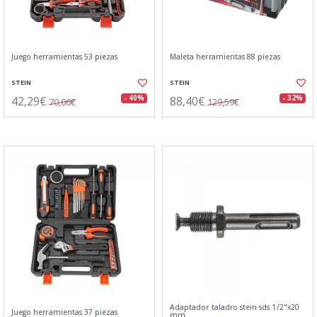
Juego herramientas 53 piezas
Maleta herramientas 88 piezas
STEIN
STEIN
42,29€
88,40€
- 40%
- 32%
70,06€
129,59€
Adaptador taladro stein sds 1/2"x20
Juego herramientas 37 piezas
mm.