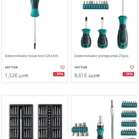
Destornillador boca torx t-25x125
Destornillador portapuntas 23pcs.
VATTON
VATTON
1,52€
8,61€
- 30%
- 30%
2,17€
12,29€