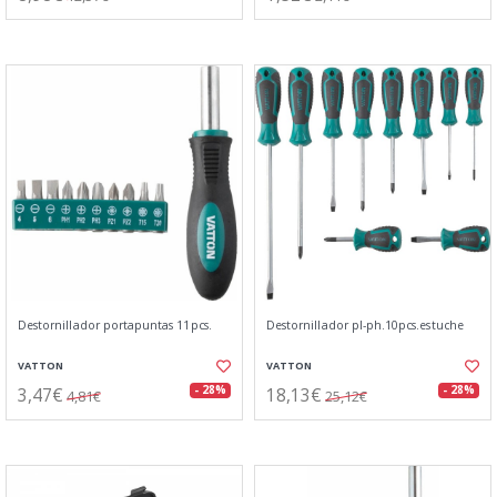
Destornillador portapuntas 11pcs.
Destornillador pl-ph.10pcs.estuche
VATTON
VATTON
3,47€
18,13€
- 28%
- 28%
4,81€
25,12€