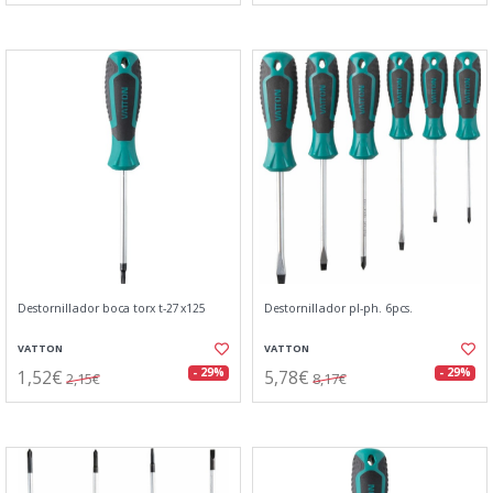
Destornillador boca torx t-27x125
Destornillador pl-ph. 6pcs.
VATTON
VATTON
1,52€
5,78€
- 29%
- 29%
2,15€
8,17€