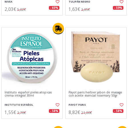
NIVEA
TULIPÁN NEGRO
2,03€
1,63€
- 60%
- 59%
5,02€
3,95€
Instituto español pieles atopicas
Payot paris herbier jabon de masage
crema integral 30ml
con aceite esencial rosemary 50gr
INSTITUTO ESPAÑOL
PAYOT PARIS
1,55€
8,82€
- 58%
- 58%
3,70€
21,00€