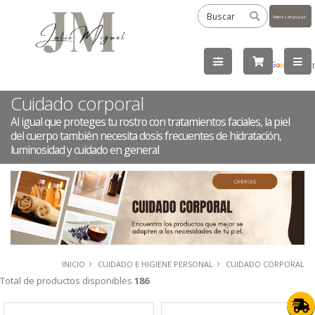
Powered
by
Tra
Cuidado corporal
Al igual que proteges tu rostro con tratamientos faciales, la piel
del cuerpo también necesita dosis frecuentes de hidratación,
luminosidad y cuidado en general
INICIO
CUIDADO E HIGIENE PERSONAL
CUIDADO CORPORAL
Total de productos disponibles
186