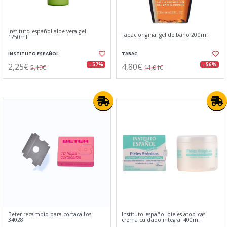
Instituto español aloe vera gel
Tabac original gel de baño 200ml
1250ml
INSTITUTO ESPAÑOL
TABAC
2,25€
4,80€
- 57%
- 56%
5,19€
11,01€
Beter recambio para cortacallos
Instituto español pieles atopicas
34028
crema cuidado integral 400ml