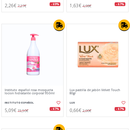
2,26€
1,63€
- 69%
- 67%
7,27€
4,98€
Instituto español rosa mosqueta
Lux pastilla de jabón Velvet Touch
locion hidratante corporal 950ml
80gr
INSTITUTO ESPAÑOL
LUX
5,09€
0,66€
- 67%
- 67%
15,50€
2,00€