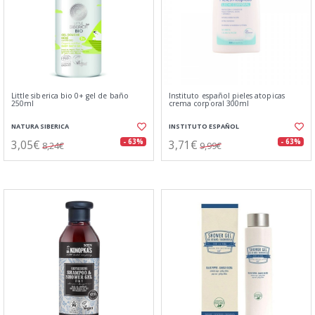
Little siberica bio 0+ gel de baño
Instituto español pieles atopicas
250ml
crema corporal 300ml
NATURA SIBERICA
INSTITUTO ESPAÑOL
3,05€
3,71€
- 63%
- 63%
8,24€
9,99€