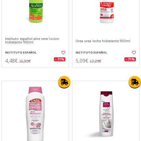
Instituto español aloe vera locion
Urea urea leche hidratante 950ml
hidratante 950ml
INSTITUTO ESPAÑOL
INSTITUTO ESPAÑOL
4,48€
5,09€
- 71%
- 71%
15,50€
17,29€