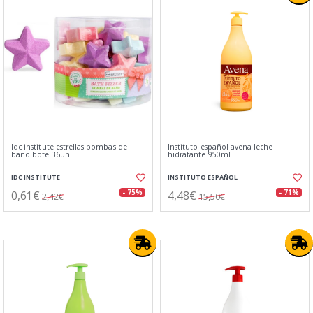
Idc institute estrellas bombas de
Instituto español avena leche
baño bote 36un
hidratante 950ml
IDC INSTITUTE
INSTITUTO ESPAÑOL
0,61€
4,48€
- 75%
- 71%
2,42€
15,50€