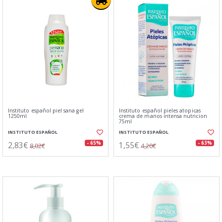
Instituto español piel sana gel
Instituto español pieles atopicas
1250ml
crema de manos intensa nutricion
75ml
INSTITUTO ESPAÑOL
INSTITUTO ESPAÑOL
2,83€
1,55€
- 65%
- 63%
8,02€
4,20€