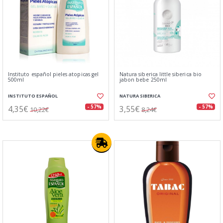
Instituto español pieles atopicas gel
Natura siberica little siberica bio
500ml
jabon bebe 250ml
INSTITUTO ESPAÑOL
NATURA SIBERICA
4,35€
3,55€
- 57%
- 57%
10,22€
8,24€