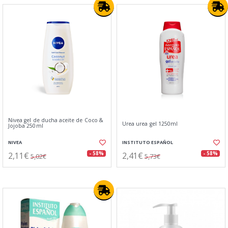
Nivea gel de ducha aceite de Coco &
Urea urea gel 1250ml
Jojoba 250ml
NIVEA
INSTITUTO ESPAÑOL
2,11€
2,41€
- 58%
- 58%
5,02€
5,73€