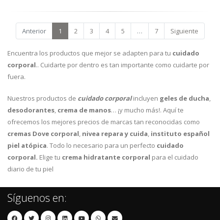
Anterior
1
2
3
4
5
…
7
Siguiente
Encuentra los productos que mejor se adapten para tu
cuidado
corporal
.. Cuidarte por dentro es tan importante como cuidarte por
fuera.
Nuestros productos de
cuidado corporal
incluyen
geles de ducha
,
desodorantes
,
crema de manos
… ¡y mucho más!. Aquí te
ofrecemos los mejores precios de marcas tan reconocidas como
cremas Dove corporal
,
nivea repara y cuida
,
instituto español
piel at
ó
pica
. Todo lo necesario para un perfecto
cuidado
corporal.
Elige tu
crema hidratante corporal
para el cuidado
diario de tu piel
Síguenos en: