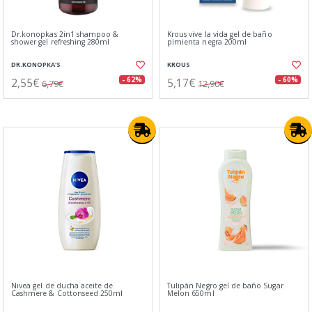
Dr.konopkas 2in1 shampoo &
Krous vive la vida gel de baño
shower gel refreshing 280ml
pimienta negra 200ml
DR.KONOPKA'S
KROUS
2,55€
5,17€
- 62%
- 60%
6,79€
12,90€
Nivea gel de ducha aceite de
Tulipán Negro gel de baño Sugar
Cashmere & Cottonseed 250ml
Melon 650ml