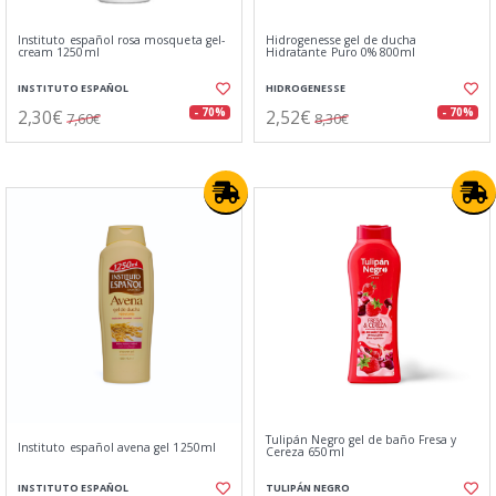
Instituto español rosa mosqueta gel-
Hidrogenesse gel de ducha
cream 1250ml
Hidratante Puro 0% 800ml
INSTITUTO ESPAÑOL
HIDROGENESSE
2,30€
2,52€
- 70%
- 70%
7,60€
8,30€
Tulipán Negro gel de baño Fresa y
Instituto español avena gel 1250ml
Cereza 650ml
INSTITUTO ESPAÑOL
TULIPÁN NEGRO