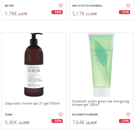
BETER
INSTITUTO ESPAÑOL
1,78€
5,17€
- 56%
- 55%
4,07€
11,60€
Elizabeth arden green tea energizing
Ziaja baltic home spa 3-1 gel 500ml
shower gel 200ml
ZIAJA
ELIZABETH ARDEN
5,43€
7,64€
- 55%
- 53%
12,00€
16,42€